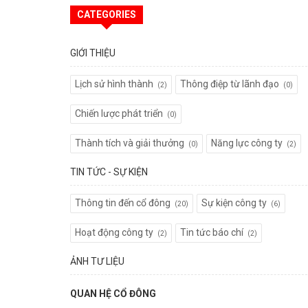
CATEGORIES
GIỚI THIỆU
Lịch sử hình thành
Thông điệp từ lãnh đạo
(2)
(0)
Chiến lược phát triển
(0)
Thành tích và giải thưởng
Năng lực công ty
(0)
(2)
TIN TỨC - SỰ KIỆN
Thông tin đến cổ đông
Sự kiện công ty
(20)
(6)
Hoạt động công ty
Tin tức báo chí
(2)
(2)
ẢNH TƯ LIỆU
QUAN HỆ CỔ ĐÔNG