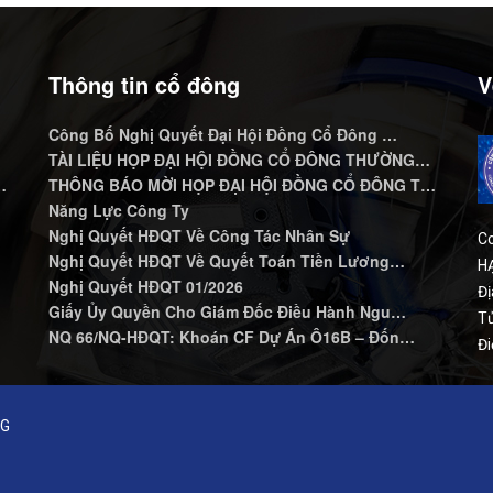
Thông tin cổ đông
V
Công Bố Nghị Quyết Đại Hội Đồng Cổ Đông …
…
TÀI LIỆU HỌP ĐẠI HỘI ĐỒNG CỔ ĐÔNG THƯỜNG…
…
THÔNG BÁO MỜI HỌP ĐẠI HỘI ĐỒNG CỔ ĐÔNG T…
Năng Lực Công Ty
Nghị Quyết HĐQT Về Công Tác Nhân Sự
C
Nghị Quyết HĐQT Về Quyết Toán Tiền Lương…
HẠ
Nghị Quyết HĐQT 01/2026
Đị
Giấy Ủy Quyền Cho Giám Đốc Điều Hành Ngu…
Tử
NQ 66/NQ-HĐQT: Khoán CF Dự Án Ô16B – Đốn…
Đi
NG