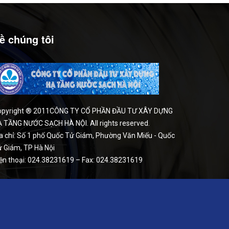
ề chúng tôi
opyright ® 2011CÔNG TY CỔ PHẦN ĐẦU TƯ XÂY DỰNG
 TẦNG NƯỚC SẠCH HÀ NỘI. All rights reserved.
a chỉ: Số 1 phố Quốc Tử Giám, Phường Văn Miếu - Quốc
 Giám, TP Hà Nội
ện thoại: 024.38231619 – Fax: 024.38231619