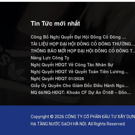
Tin Tức mới nhất
Công Bố Nghị Quyết Đại Hội Đồng Cổ Đông …
TÀI LIỆU HỌP ĐẠI HỘI ĐỒNG CỔ ĐÔNG THƯỜNG
THÔNG BÁO MỜI HỌP ĐẠI HỘI ĐỒNG CỔ ĐÔNG T
Năng Lực Công Ty
Nghị Quyết HĐQT Về Công Tác Nhân Sự
Nghị Quyết HĐQT Về Quyết Toán Tiền Lương…
Nghị Quyết HĐQT 01/2026
Giấy Ủy Quyền Cho Giám Đốc Điều Hành Ngu…
NQ 66/NQ-HĐQT: Khoán CF Dự Án Ô16B – Đốn…
Copyright © 2026 CÔNG TY CỔ PHẦN ĐẦU TƯ XÂY DỰ
HẠ TẦNG NƯỚC SẠCH HÀ NỘI. All Rights Reserved.