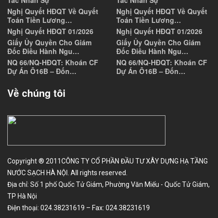
Tác Nhân Sự
Tác Nhân Sự
Nghị Quyết HĐQT Về Quyết
Nghị Quyết HĐQT Về Quyết
Toán Tiền Lương…
Toán Tiền Lương…
Nghị Quyết HĐQT 01/2026
Nghị Quyết HĐQT 01/2026
Giấy Ủy Quyền Cho Giám
Giấy Ủy Quyền Cho Giám
Đốc Điều Hành Ngu…
Đốc Điều Hành Ngu…
NQ 66/NQ-HĐQT: Khoán CF
NQ 66/NQ-HĐQT: Khoán CF
Dự Án Ô16B – Đốn…
Dự Án Ô16B – Đốn…
Về chúng tôi
Copyright ® 2011CÔNG TY CỔ PHẦN ĐẦU TƯ XÂY DỰNG HẠ TẦNG
NƯỚC SẠCH HÀ NỘI. All rights reserved.
Địa chỉ: Số 1 phố Quốc Tử Giám, Phường Văn Miếu - Quốc Tử Giám,
TP Hà Nội
Điện thoại: 024.38231619 – Fax: 024.38231619