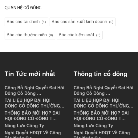
QUAN HỆ CỔ ĐÔNG
Báo cáo tài chính
Báo cáo sản xuất kinh doanh
(5)
(0)
Báo cáo thường niên
Báo cáo kiểm soát
(0)
(0)
Tin Tức mới nhất
Thông tin cổ đông
Công Bố Nghị Quyết Đại Hội
Công Bố Nghị Quyết Đại Hội
Đồng Cổ Đông …
Đồng Cổ Đông …
TÀI LIỆU HỌP ĐẠI HỘI
TÀI LIỆU HỌP ĐẠI HỘI
ĐỒNG CỔ ĐÔNG THƯỜNG…
ĐỒNG CỔ ĐÔNG THƯỜNG…
THÔNG BÁO MỜI HỌP ĐẠI
THÔNG BÁO MỜI HỌP ĐẠI
HỘI ĐỒNG CỔ ĐÔNG T…
HỘI ĐỒNG CỔ ĐÔNG T…
Năng Lực Công Ty
Năng Lực Công Ty
Nghị Quyết HĐQT Về Công
Nghị Quyết HĐQT Về Công