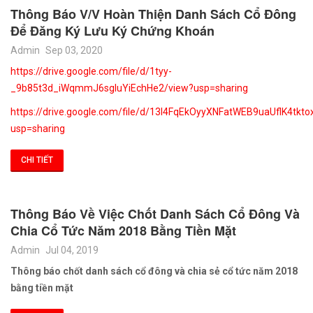
Thông Báo V/v Hoàn Thiện Danh Sách Cổ Đông
Để Đăng Ký Lưu Ký Chứng Khoán
Admin
Sep 03, 2020
https://drive.google.com/file/d/1tyy-
_9b85t3d_iWqmmJ6sgIuYiEchHe2/view?usp=sharing
https://drive.google.com/file/d/13I4FqEkOyyXNFatWEB9uaUflK4tkto
usp=sharing
CHI TIẾT
Thông Báo Về Việc Chốt Danh Sách Cổ Đông Và
Chia Cổ Tức Năm 2018 Bằng Tiền Mặt
Admin
Jul 04, 2019
Thông báo chốt danh sách cổ đông và chia sẻ cổ tức năm 2018
bằng tiền mặt