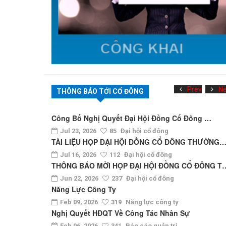
Prev
Ne
THÔNG BÁO TỚI CỔ ĐÔNG
Công Bố Nghị Quyết Đại Hội Đồng Cổ Đông …
Jul 23, 2026
85
Đại hội cổ đông
TÀI LIỆU HỌP ĐẠI HỘI ĐỒNG CỔ ĐÔNG THƯỜNG
Jul 16, 2026
112
Đại hội cổ đông
THÔNG BÁO MỜI HỌP ĐẠI HỘI ĐỒNG CỔ ĐÔNG T
Jun 22, 2026
237
Đại hội cổ đông
Năng Lực Công Ty
Feb 09, 2026
319
Năng lực công ty
Nghị Quyết HĐQT Về Công Tác Nhân Sự
Feb 06, 2026
341
Báo cáo quản trị