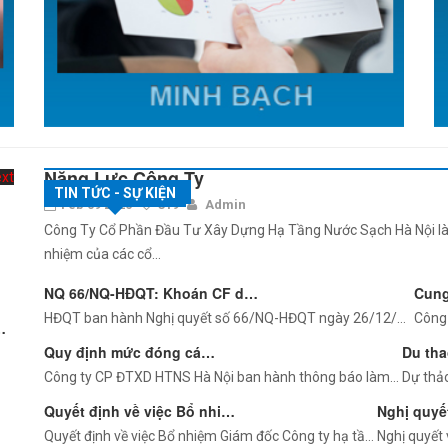
Năng Lực Công Ty
xt
TIN TỨC - SỰ KIỆN
NĂNG LỰC CÔNG TY
Feb 09 2026
319
Admin
Công Ty Cổ Phần Đầu Tư Xây Dựng Hạ Tầng Nước Sạch Hà Nội là m
nhiệm của các cổ...
…
NQ 66/NQ-HĐQT: Khoán CF d…
Cung 
HĐQT ban hành Nghị quyết số 66/NQ-HĐQT ngày 26/12/…
Công 
…
Quy định mức đóng cá…
Du tha
Công ty CP ĐTXD HTNS Hà Nội ban hành thông báo làm…
Dự thả
Quyết định về việc Bổ nhi…
Nghị quyế
Quyết định về việc Bổ nhiệm Giám đốc Công ty hạ tầ…
Nghị quyết 