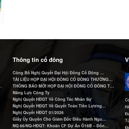
Thông tin cổ đông
V
Công Bố Nghị Quyết Đại Hội Đồng Cổ Đông …
…
TÀI LIỆU HỌP ĐẠI HỘI ĐỒNG CỔ ĐÔNG THƯỜNG…
…
THÔNG BÁO MỜI HỌP ĐẠI HỘI ĐỒNG CỔ ĐÔNG T…
Năng Lực Công Ty
Nghị Quyết HĐQT Về Công Tác Nhân Sự
C
Nghị Quyết HĐQT Về Quyết Toán Tiền Lương…
HẠ
Nghị Quyết HĐQT 01/2026
Đị
Giấy Ủy Quyền Cho Giám Đốc Điều Hành Ngu…
Tử
NQ 66/NQ-HĐQT: Khoán CF Dự Án Ô16B – Đốn…
Đi