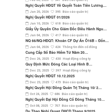
Nghị Quyết HĐQT Về Quyết Toán Tiền Lương…
Jan 20, 2026
395
Báo cáo quản trị
Nghị Quyết HĐQT 01/2026
Jan 10, 2026
618
Báo cáo quản trị
Giấy Ủy Quyền Cho Giám Đốc Điều Hành Ngu…
Jan 04, 2026
417
Báo cáo quản trị
NQ 66/NQ-HĐQT: Khoán CF Dự Án Ô16B – Đốn…
Jan 04, 2026
424
Thông tin đến cổ đông
Cung Cấp Sổ Bảo Hiểm Từ Năm 20…
Dec 26, 2025
430
Hoạt động công ty
Quy Định Mức Đóng Các Loại Hình B…
Dec 23, 2025
397
Hoạt động công ty
Nghị Quyết HĐQT 10.12.2025
Dec 23, 2025
473
Báo cáo quản trị
Nghị Quyết Hội Đồng Quản Trị Tháng 10/ 2…
Oct 24, 2025
686
Báo cáo quản trị
Nghị Quyết Đại Hội Đồng Cổ Đông Tháng 10…
Oct 08, 2025
707
Báo cáo quản trị
Du Thao Nghi Quyet DHCD Thang 9/2025