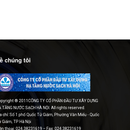
ề chúng tôi
opyright ® 2011CÔNG TY CỔ PHẦN ĐẦU TƯ XÂY DỰNG
 TẦNG NƯỚC SẠCH HÀ NỘI. All rights reserved.
a chỉ: Số 1 phố Quốc Tử Giám, Phường Văn Miếu - Quốc
 Giám, TP Hà Nội
ện thoại: 024.38231619 – Fax: 024.38231619