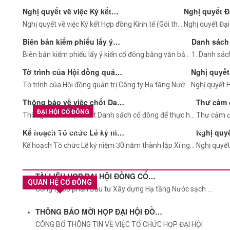
Nghị quyết về việc Ký kết…
Nghị quyết Đ
Nghị quyết về việc Ký kết Hợp đồng Kinh tế (Gói th…
Nghị quyết Đại
Biên bản kiểm phiếu lấy ý…
Danh sách
Biên bản kiểm phiếu lấy ý kiến cổ đông bằng văn bả…
1. Danh sác
Tờ trình của Hội đồng quả…
Nghị quyế
Tờ trình của Hội đồng quản trị Công ty Hạ tầng Nướ…
Nghị quyết H
Thông báo về việc chốt Da…
Thư cảm
ĐẠI HỘI CỔ ĐÔNG
Thông báo về việc chốt Danh sách cổ đông để thực h…
Thư cảm ơ
Công Bố Nghị Quyết Đại Hội Đồng Cổ Đông
Kế hoạch Tổ chức Lễ kỷ ni…
Nghị quy
Thường Niên Năm 2026
Kế hoạch Tổ chức Lễ kỷ niệm 30 năm thành lập Xí ng…
Nghị quyết
Jul 23 2026
85
TÀI LIỆU HỌP ĐẠI HỘI ĐỒNG CỔ…
QUAN HỆ CỔ ĐÔNG
Công ty Cổ phần Đầu tư Xây dựng Hạ tầng Nước sạch …
THÔNG BÁO MỜI HỌP ĐẠI HỘI ĐỒ…
CÔNG BỐ THÔNG TIN VỀ VIỆC TỔ CHỨC HỌP ĐẠI HỘI