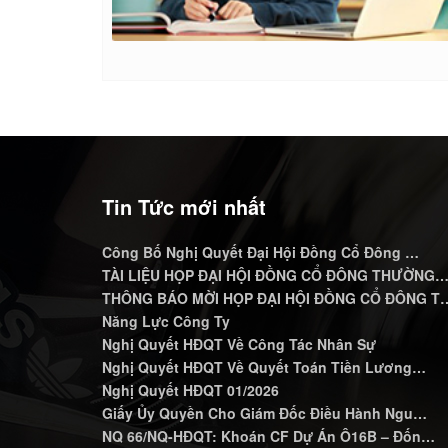
Tin Tức mới nhất
Công Bố Nghị Quyết Đại Hội Đồng Cổ Đông …
TÀI LIỆU HỌP ĐẠI HỘI ĐỒNG CỔ ĐÔNG THƯỜNG
THÔNG BÁO MỜI HỌP ĐẠI HỘI ĐỒNG CỔ ĐÔNG T
Năng Lực Công Ty
Nghị Quyết HĐQT Về Công Tác Nhân Sự
Nghị Quyết HĐQT Về Quyết Toán Tiền Lương…
Nghị Quyết HĐQT 01/2026
Giấy Ủy Quyền Cho Giám Đốc Điều Hành Ngu…
NQ 66/NQ-HĐQT: Khoán CF Dự Án Ô16B – Đốn…