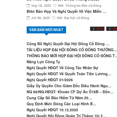
Sep 18, 2025
968
Thông tin đến cổ đông
Biên Bản Họp Và Nghị Quyết Về Việc Miễn …
Jul 08, 2025
930
Đại hội cổ đông
Prev
Ne
VĂN BẢN MỚI NHẤT
Công Bố Nghị Quyết Đại Hội Đồng Cổ Đông …
TÀI LIỆU HỌP ĐẠI HỘI ĐỒNG CỔ ĐÔNG THƯỜNG
THÔNG BÁO MỜI HỌP ĐẠI HỘI ĐỒNG CỔ ĐÔNG T
Năng Lực Công Ty
Nghị Quyết HĐQT Về Công Tác Nhân Sự
Nghị Quyết HĐQT Về Quyết Toán Tiền Lương…
Nghị Quyết HĐQT 01/2026
Giấy Ủy Quyền Cho Giám Đốc Điều Hành Ngu…
NQ 66/NQ-HĐQT: Khoán CF Dự Án Ô16B – Đốn…
Cung Cấp Sổ Bảo Hiểm Từ Năm 20…
Quy Định Mức Đóng Các Loại Hình B…
Nghị Quyết HĐQT 10.12.2025
Nghị Quyết Hội Đồng Quản Trị Tháng 10/ 2…