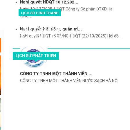
Nghị quyết HĐQT 10.12.202…
Ngày 10/12/2025, HĐQT Công ty Cổ phần ĐTXD Hạ
LỊCH SỬ HÌNH THÀNH
tầng…
Lịch Sử Hình Thành
Nghị quyết Hội đồng quản trị…
Nghị quyết HĐQT số 03/NG-HĐQT (22/10/2025) Hội đồ…
Apr 11 2019
54276
LỊCH SỬ PHÁT TRIỂN
CÔNG TY TNHH MỘT THÀNH VIÊN …
CÔNG TY TNHH MỘT THÀNH VIÊN NƯỚC SẠCH HÀ NỘI
…